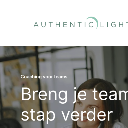
Ga
naar
de
inhoud
Coaching voor teams
Breng je tea
stap verder