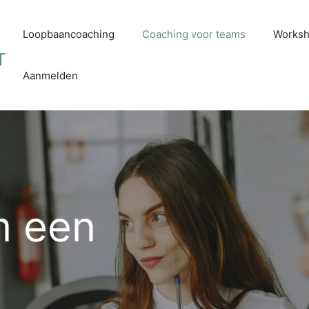
Loopbaancoaching
Coaching voor teams
Worksho
Aanmelden
m een