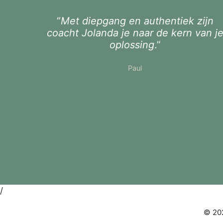
“
Met diepgang en authentiek zijn
coacht Jolanda je naar de kern van j
oplossing
.”
Paul
/
© 202